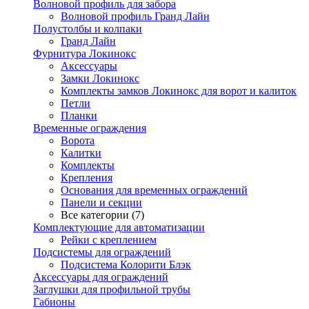
Волновой профиль для забора
Волновой профиль Гранд Лайн
Полустолбы и колпаки
Гранд Лайн
Фурнитура Локинокс
Аксессуары
Замки Локинокс
Комплекты замков Локинокс для ворот и калиток
Петли
Планки
Временные ограждения
Ворота
Калитки
Комплекты
Крепления
Основания для временных ограждений
Панели и секции
Все категории (7)
Комплектующие для автоматизации
Рейки с креплением
Подсистемы для ограждений
Подсистема Колорити Блэк
Аксессуары для ограждений
Заглушки для профильной трубы
Габионы