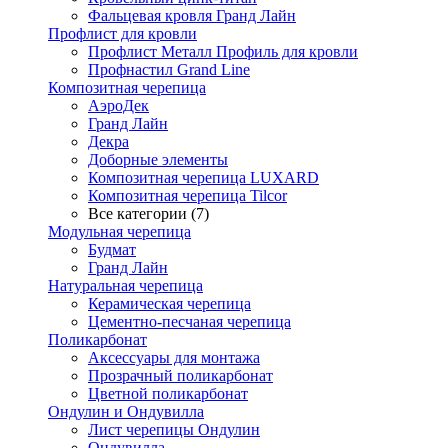
Фальцевая кровля Гранд Лайн
Профлист для кровли
Профлист Металл Профиль для кровли
Профнастил Grand Line
Композитная черепица
АэроДек
Гранд Лайн
Декра
Доборные элементы
Композитная черепица LUXARD
Композитная черепица Tilcor
Все категории (7)
Модульная черепица
Будмат
Гранд Лайн
Натуральная черепица
Керамическая черепица
Цементно-песчаная черепица
Поликарбонат
Аксессуары для монтажа
Прозрачный поликарбонат
Цветной поликарбонат
Ондулин и Ондувилла
Лист черепицы Ондулин
Ондувилла