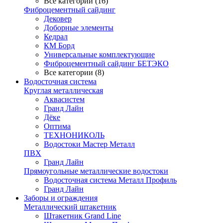
Все категории (16)
Фиброцементный сайдинг
Дековер
Доборные элементы
Кедрал
КМ Борд
Универсальные комплектующие
Фиброцементный сайдинг БЕТЭКО
Все категории (8)
Водосточная система
Круглая металлическая
Аквасистем
Гранд Лайн
Дёке
Оптима
ТЕХНОНИКОЛЬ
Водостоки Мастер Металл
ПВХ
Гранд Лайн
Прямоугольные металлические водостоки
Водосточная система Металл Профиль
Гранд Лайн
Заборы и ограждения
Металлический штакетник
Штакетник Grand Line