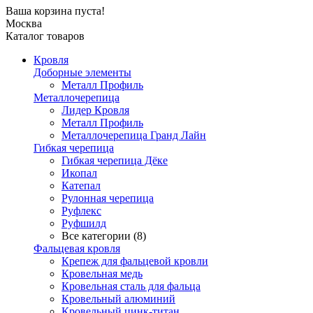
Ваша корзина пуста!
Москва
Каталог товаров
Кровля
Доборные элементы
Металл Профиль
Металлочерепица
Лидер Кровля
Металл Профиль
Металлочерепица Гранд Лайн
Гибкая черепица
Гибкая черепица Дёке
Икопал
Катепал
Рулонная черепица
Руфлекс
Руфшилд
Все категории (8)
Фальцевая кровля
Крепеж для фальцевой кровли
Кровельная медь
Кровельная сталь для фальца
Кровельный алюминий
Кровельный цинк-титан