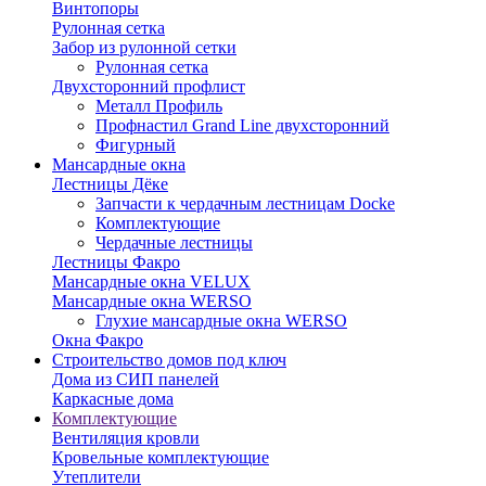
Винтопоры
Рулонная сетка
Забор из рулонной сетки
Рулонная сетка
Двухсторонний профлист
Металл Профиль
Профнастил Grand Line двухсторонний
Фигурный
Мансардные окна
Лестницы Дёке
Запчасти к чердачным лестницам Docke
Комплектующие
Чердачные лестницы
Лестницы Факро
Мансардные окна VELUX
Мансардные окна WERSO
Глухие мансардные окна WERSO
Окна Факро
Строительство домов под ключ
Дома из СИП панелей
Каркасные дома
Комплектующие
Вентиляция кровли
Кровельные комплектующие
Утеплители