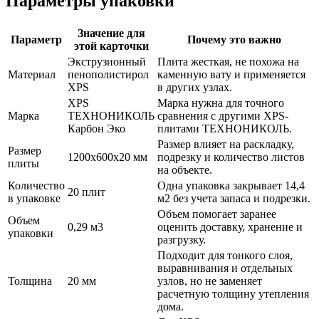
Параметры упаковки
Значение для
Параметр
Почему это важно
этой карточки
Экструзионный
Плита жесткая, не похожа на
Материал
пенополистирол
каменную вату и применяется
XPS
в других узлах.
XPS
Марка нужна для точного
Марка
ТЕХНОНИКОЛЬ
сравнения с другими XPS-
Карбон Эко
плитами ТЕХНОНИКОЛЬ.
Размер влияет на раскладку,
Размер
1200x600x20 мм
подрезку и количество листов
плиты
на объекте.
Количество
Одна упаковка закрывает 14,4
20 плит
в упаковке
м2 без учета запаса и подрезки.
Объем помогает заранее
Объем
0,29 м3
оценить доставку, хранение и
упаковки
разгрузку.
Подходит для тонкого слоя,
выравнивания и отдельных
Толщина
20 мм
узлов, но не заменяет
расчетную толщину утепления
дома.