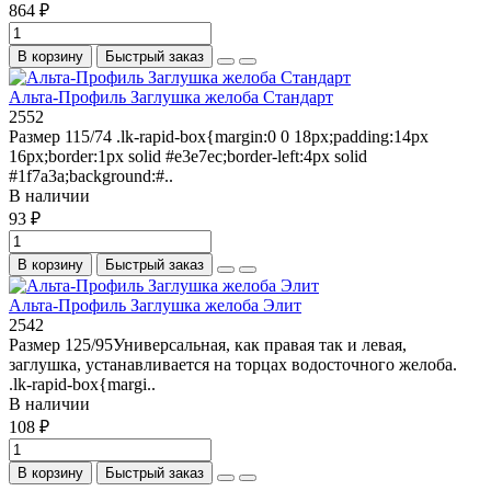
864 ₽
В корзину
Быстрый заказ
Альта-Профиль Заглушка желоба Стандарт
2552
Размер 115/74 .lk-rapid-box{margin:0 0 18px;padding:14px
16px;border:1px solid #e3e7ec;border-left:4px solid
#1f7a3a;background:#..
В наличии
93 ₽
В корзину
Быстрый заказ
Альта-Профиль Заглушка желоба Элит
2542
Размер 125/95Универсальная, как правая так и левая,
заглушка, устанавливается на торцах водосточного желоба.
.lk-rapid-box{margi..
В наличии
108 ₽
В корзину
Быстрый заказ