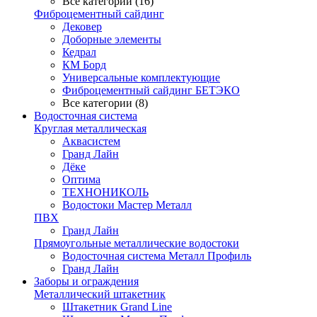
Все категории (16)
Фиброцементный сайдинг
Дековер
Доборные элементы
Кедрал
КМ Борд
Универсальные комплектующие
Фиброцементный сайдинг БЕТЭКО
Все категории (8)
Водосточная система
Круглая металлическая
Аквасистем
Гранд Лайн
Дёке
Оптима
ТЕХНОНИКОЛЬ
Водостоки Мастер Металл
ПВХ
Гранд Лайн
Прямоугольные металлические водостоки
Водосточная система Металл Профиль
Гранд Лайн
Заборы и ограждения
Металлический штакетник
Штакетник Grand Line