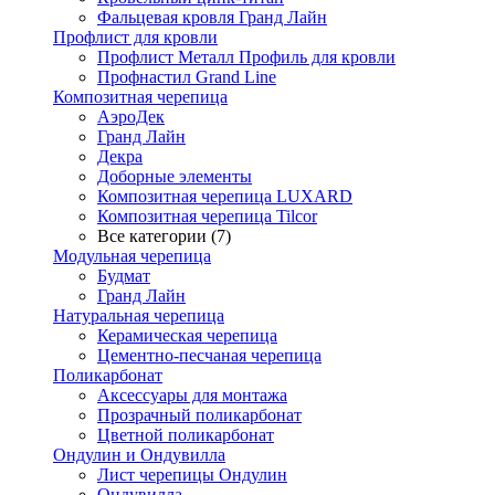
Фальцевая кровля Гранд Лайн
Профлист для кровли
Профлист Металл Профиль для кровли
Профнастил Grand Line
Композитная черепица
АэроДек
Гранд Лайн
Декра
Доборные элементы
Композитная черепица LUXARD
Композитная черепица Tilcor
Все категории (7)
Модульная черепица
Будмат
Гранд Лайн
Натуральная черепица
Керамическая черепица
Цементно-песчаная черепица
Поликарбонат
Аксессуары для монтажа
Прозрачный поликарбонат
Цветной поликарбонат
Ондулин и Ондувилла
Лист черепицы Ондулин
Ондувилла