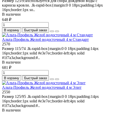
Размер 125/95Используется для сбора дождевой воды с
карниза кровли. .lk-rapid-box{margin:0 0 18px;padding:14px
16px;border:1px so..
В наличии
648 ₽
В корзину
Быстрый заказ
Альта-Профиль Желоб водосточный 4 м Стандарт
2570
Размер 115/74 .lk-rapid-box{margin:0 0 18px;padding:14px
16px;border:1px solid #e3e7ec;border-left:4px solid
#1f7a3a;background:#..
В наличии
681 ₽
В корзину
Быстрый заказ
Альта-Профиль Желоб водосточный 4 м Элит
2550
Размер 125/95 .lk-rapid-box{margin:0 0 18px;padding:14px
16px;border:1px solid #e3e7ec;border-left:4px solid
#1f7a3a;background:#..
В наличии