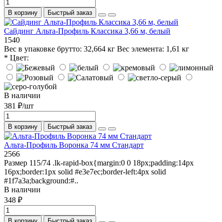
В корзину
Быстрый заказ
Сайдинг Альта-Профиль Классика 3,66 м, белый
1540
Вес в упаковке брутто:
32,664 кг
Вес элемента:
1,61 кг
* Цвет:
В наличии
381 ₽/шт
В корзину
Быстрый заказ
Альта-Профиль Воронка 74 мм Стандарт
2566
Размер 115/74 .lk-rapid-box{margin:0 0 18px;padding:14px
16px;border:1px solid #e3e7ec;border-left:4px solid
#1f7a3a;background:#..
В наличии
348 ₽
В корзину
Быстрый заказ