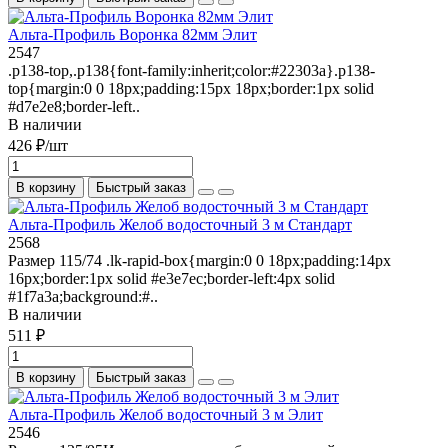
Альта-Профиль Воронка 82мм Элит
2547
.p138-top,.p138{font-family:inherit;color:#22303a}.p138-
top{margin:0 0 18px;padding:15px 18px;border:1px solid
#d7e2e8;border-left..
В наличии
426 ₽/шт
В корзину
Быстрый заказ
Альта-Профиль Желоб водосточный 3 м Стандарт
2568
Размер 115/74 .lk-rapid-box{margin:0 0 18px;padding:14px
16px;border:1px solid #e3e7ec;border-left:4px solid
#1f7a3a;background:#..
В наличии
511 ₽
В корзину
Быстрый заказ
Альта-Профиль Желоб водосточный 3 м Элит
2546