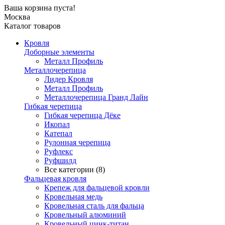
Ваша корзина пуста!
Москва
Каталог товаров
Кровля
Доборные элементы
Металл Профиль
Металлочерепица
Лидер Кровля
Металл Профиль
Металлочерепица Гранд Лайн
Гибкая черепица
Гибкая черепица Дёке
Икопал
Катепал
Рулонная черепица
Руфлекс
Руфшилд
Все категории (8)
Фальцевая кровля
Крепеж для фальцевой кровли
Кровельная медь
Кровельная сталь для фальца
Кровельный алюминий
Кровельный цинк-титан