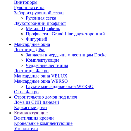
Винтопоры
Рулонная сетка
Забор из рулонной сетки
Рулонная сетка
Двухсторонний профлист
Металл Профиль
Профнастил Grand Line двухсторонний
Фигурный
Мансардные окна
Лестницы Дёке
Запчасти к чердачным лестницам Docke
Комплектующие
Чердачные лестницы
Лестницы Факро
Мансардные окна VELUX
Мансардные окна WERSO
Глухие мансардные окна WERSO
Окна Факро
Строительство домов под ключ
Дома из СИП панелей
Каркасные дома
Комплектующие
Вентиляция кровли
Кровельные комплектующие
Утеплители