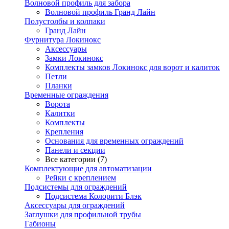
Волновой профиль для забора
Волновой профиль Гранд Лайн
Полустолбы и колпаки
Гранд Лайн
Фурнитура Локинокс
Аксессуары
Замки Локинокс
Комплекты замков Локинокс для ворот и калиток
Петли
Планки
Временные ограждения
Ворота
Калитки
Комплекты
Крепления
Основания для временных ограждений
Панели и секции
Все категории (7)
Комплектующие для автоматизации
Рейки с креплением
Подсистемы для ограждений
Подсистема Колорити Блэк
Аксессуары для ограждений
Заглушки для профильной трубы
Габионы